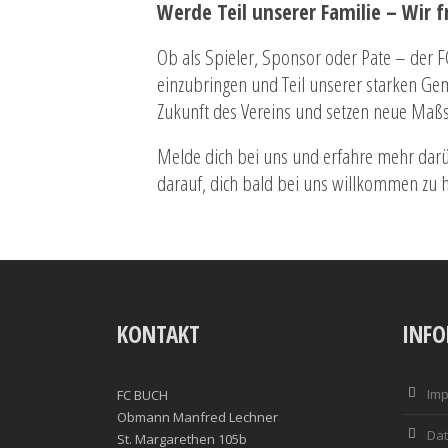
Werde Teil unserer Familie – Wir f
Ob als Spieler, Sponsor oder Pate – der FC
einzubringen und Teil unserer starken Ge
Zukunft des Vereins und setzen neue Maßs
Melde dich bei uns und erfahre mehr darü
darauf, dich bald bei uns willkommen zu 
KONTAKT
INF
Im
FC BUCH
Obmann Manfred Lechner
Dat
St. Margarethen 105b