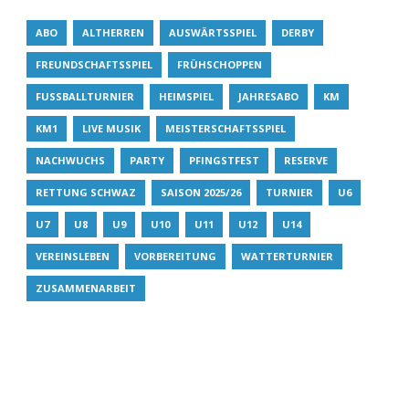
ABO
ALTHERREN
AUSWÄRTSSPIEL
DERBY
FREUNDSCHAFTSSPIEL
FRÜHSCHOPPEN
FUSSBALLTURNIER
HEIMSPIEL
JAHRESABO
KM
KM1
LIVE MUSIK
MEISTERSCHAFTSSPIEL
NACHWUCHS
PARTY
PFINGSTFEST
RESERVE
RETTUNG SCHWAZ
SAISON 2025/26
TURNIER
U6
U7
U8
U9
U10
U11
U12
U14
VEREINSLEBEN
VORBEREITUNG
WATTERTURNIER
ZUSAMMENARBEIT