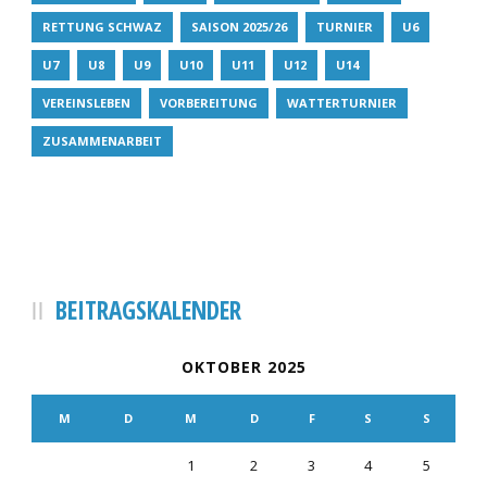
RETTUNG SCHWAZ
SAISON 2025/26
TURNIER
U6
U7
U8
U9
U10
U11
U12
U14
VEREINSLEBEN
VORBEREITUNG
WATTERTURNIER
ZUSAMMENARBEIT
BEITRAGSKALENDER
OKTOBER 2025
M
D
M
D
F
S
S
1
2
3
4
5