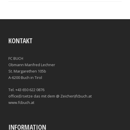
KONTAKT
FC BUCH
Obmann Manfred Lechner
St. Margarethen 105b
A-6200 Buch in Tirol
Tel. +43 650 622 0876
office(Ersetze das mit dem @ Zeichen)fcbuch.at
www.fcbuch.at
INFORMATION