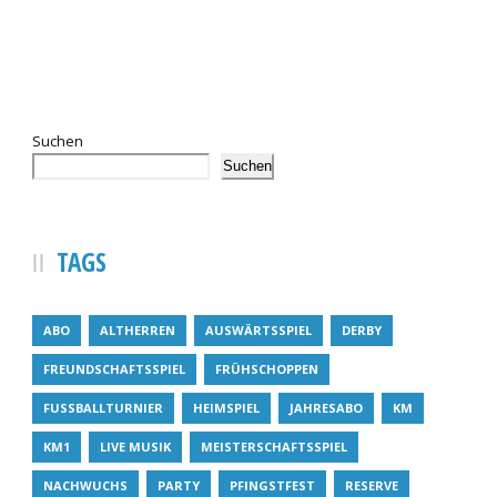
Suchen
Suchen
TAGS
ABO
ALTHERREN
AUSWÄRTSSPIEL
DERBY
FREUNDSCHAFTSSPIEL
FRÜHSCHOPPEN
FUSSBALLTURNIER
HEIMSPIEL
JAHRESABO
KM
KM1
LIVE MUSIK
MEISTERSCHAFTSSPIEL
NACHWUCHS
PARTY
PFINGSTFEST
RESERVE