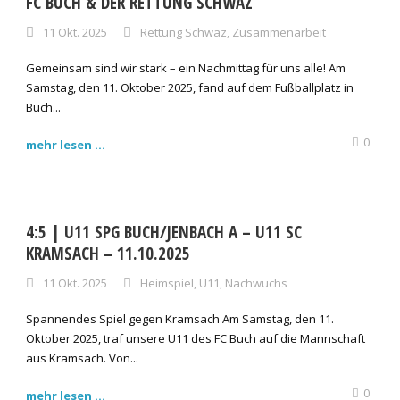
FC BUCH & DER RETTUNG SCHWAZ
11 Okt. 2025
Rettung Schwaz
,
Zusammenarbeit
Gemeinsam sind wir stark – ein Nachmittag für uns alle! Am
Samstag, den 11. Oktober 2025, fand auf dem Fußballplatz in
Buch...
0
mehr lesen ...
4:5 | U11 SPG BUCH/JENBACH A – U11 SC
KRAMSACH – 11.10.2025
11 Okt. 2025
Heimspiel
,
U11
,
Nachwuchs
Spannendes Spiel gegen Kramsach Am Samstag, den 11.
Oktober 2025, traf unsere U11 des FC Buch auf die Mannschaft
aus Kramsach. Von...
0
mehr lesen ...