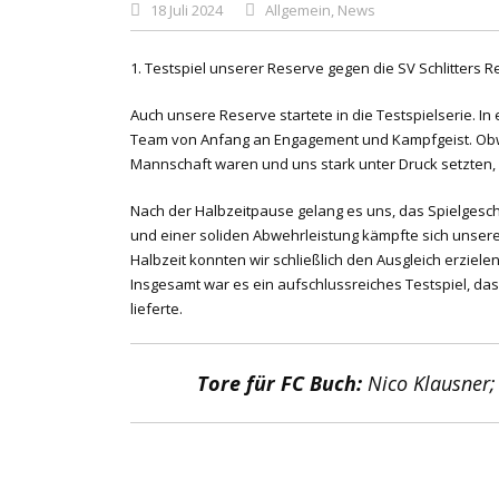
18 Juli 2024
Allgemein
,
News
1. Testspiel unserer Reserve gegen die SV Schlitters R
Auch unsere Reserve startete in die Testspielserie. I
Team von Anfang an Engagement und Kampfgeist. Obwohl
Mannschaft waren und uns stark unter Druck setzten, 
Nach der Halbzeitpause gelang es uns, das Spielgesc
und einer soliden Abwehrleistung kämpfte sich unsere
Halbzeit konnten wir schließlich den Ausgleich erziel
Insgesamt war es ein aufschlussreiches Testspiel, d
lieferte.
Tore für FC Buch:
Nico Klausner; 