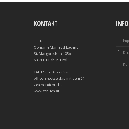
KONTAKT
INF
Im
FC BUCH
Obmann Manfred Lechner
Dat
St. Margarethen 105b
A-6200 Buch in Tirol
Kon
Tel. +43 650 622 0876
office(Ersetze das mit dem @
Zeichen)fcbuch.at
www.fcbuch.at