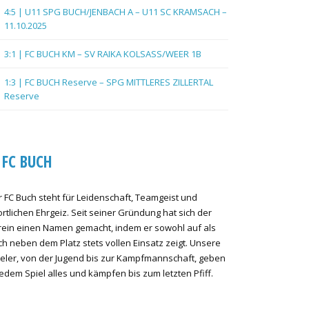
4:5 | U11 SPG BUCH/JENBACH A – U11 SC KRAMSACH –
11.10.2025
3:1 | FC BUCH KM – SV RAIKA KOLSASS/WEER 1B
1:3 | FC BUCH Reserve – SPG MITTLERES ZILLERTAL
Reserve
FC BUCH
 FC Buch steht für Leidenschaft, Teamgeist und
rtlichen Ehrgeiz. Seit seiner Gründung hat sich der
rein einen Namen gemacht, indem er sowohl auf als
h neben dem Platz stets vollen Einsatz zeigt. Unsere
ieler, von der Jugend bis zur Kampfmannschaft, geben
jedem Spiel alles und kämpfen bis zum letzten Pfiff.