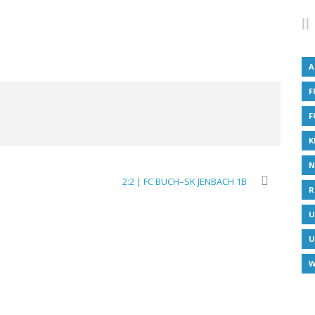
A
F
F
K
N
2:2 | FC BUCH–SK JENBACH 1B
R
U
U
W