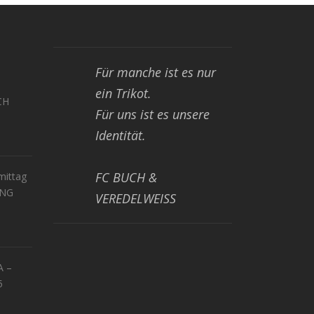
Für manche ist es nur
ein Trikot.
CH
Für uns ist es unsere
Identität.
FC BUCH &
ittag
UNG
VEREDELWEISS
A –
5