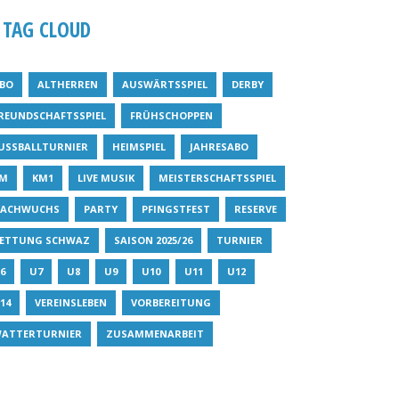
TAG CLOUD
BO
ALTHERREN
AUSWÄRTSSPIEL
DERBY
REUNDSCHAFTSSPIEL
FRÜHSCHOPPEN
USSBALLTURNIER
HEIMSPIEL
JAHRESABO
M
KM1
LIVE MUSIK
MEISTERSCHAFTSSPIEL
ACHWUCHS
PARTY
PFINGSTFEST
RESERVE
ETTUNG SCHWAZ
SAISON 2025/26
TURNIER
6
U7
U8
U9
U10
U11
U12
14
VEREINSLEBEN
VORBEREITUNG
ATTERTURNIER
ZUSAMMENARBEIT