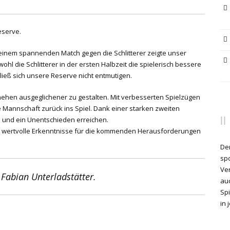
eserve.
n einem spannenden Match gegen die Schlitterer zeigte unser
 die Schlitterer in der ersten Halbzeit die spielerisch bessere
ließ sich unsere Reserve nicht entmutigen.
hehen ausgeglichener zu gestalten. Mit verbesserten Spielzügen
 Mannschaft zurück ins Spiel. Dank einer starken zweiten
en und ein Unentschieden erreichen.
as wertvolle Erkenntnisse für die kommenden Herausforderungen
Der
spo
Ve
Fabian Unterladstätter.
auc
Sp
in 