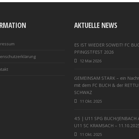
ORMATION
AKTUELLE NEWS
pressum
ES IST WIEDER SOWEIT! FC BU
PFINGSTFEST 2026
enschutzerklärung
12 Mai 2026
takt
GEMEINSAM STARK – ein Nachm
mit dem FC BUCH & der RETT
SCHWAZ
11 Okt. 2025
4:5 | U11 SPG BUCH/JENBACH 
U11 SC KRAMSACH – 11.10.202
11 Okt. 2025