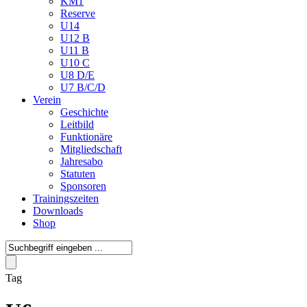
KM1
Reserve
U14
U12 B
U11 B
U10 C
U8 D/E
U7 B/C/D
Verein
Geschichte
Leitbild
Funktionäre
Mitgliedschaft
Jahresabo
Statuten
Sponsoren
Trainingszeiten
Downloads
Shop
Tag