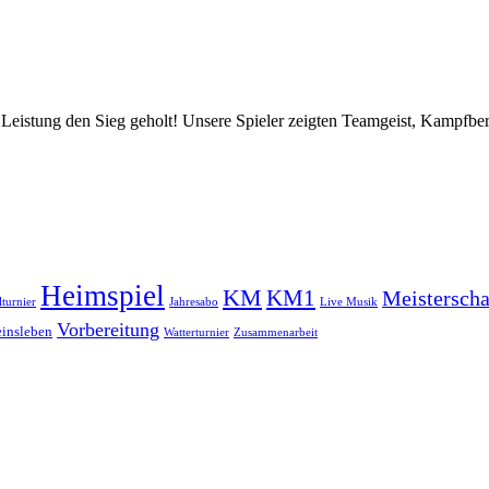
Leistung den Sieg geholt! Unsere Spieler zeigten Teamgeist, Kampfbere
Heimspiel
KM
KM1
Meisterscha
lturnier
Jahresabo
Live Musik
Vorbereitung
einsleben
Watterturnier
Zusammenarbeit