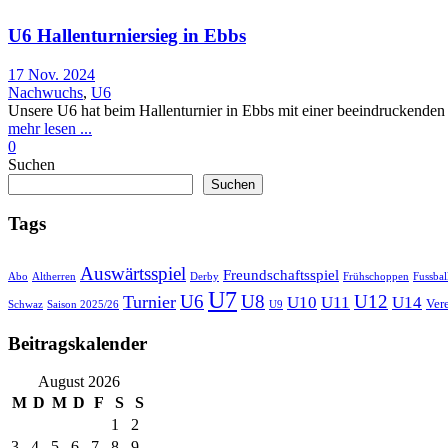
U6 Hallenturniersieg in Ebbs
17 Nov. 2024
Nachwuchs
,
U6
Unsere U6 hat beim Hallenturnier in Ebbs mit einer beeindruckenden 
mehr lesen ...
0
Suchen
Suchen
Tags
Auswärtsspiel
Freundschaftsspiel
Abo
Altherren
Derby
Frühschoppen
Fussbal
U7
U6
U8
U12
Turnier
U10
U11
U14
Ver
Schwaz
Saison 2025/26
U9
Beitragskalender
August 2026
M
D
M
D
F
S
S
1
2
3
4
5
6
7
8
9