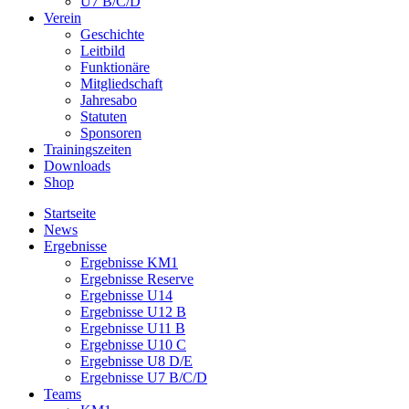
U7 B/C/D
Verein
Geschichte
Leitbild
Funktionäre
Mitgliedschaft
Jahresabo
Statuten
Sponsoren
Trainingszeiten
Downloads
Shop
Startseite
News
Ergebnisse
Ergebnisse KM1
Ergebnisse Reserve
Ergebnisse U14
Ergebnisse U12 B
Ergebnisse U11 B
Ergebnisse U10 C
Ergebnisse U8 D/E
Ergebnisse U7 B/C/D
Teams