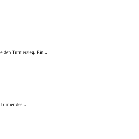
 den Turniersieg. Ein...
urnier des...