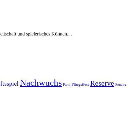
itschaft und spielerisches Können....
Nachwuchs
Reserve
ftsspiel
Pfingstfest
Party
Rettung