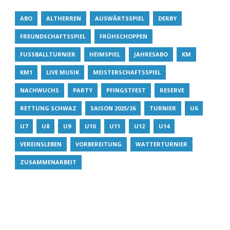
ABO
ALTHERREN
AUSWÄRTSSPIEL
DERBY
FREUNDSCHAFTSSPIEL
FRÜHSCHOPPEN
FUSSBALLTURNIER
HEIMSPIEL
JAHRESABO
KM
KM1
LIVE MUSIK
MEISTERSCHAFTSSPIEL
NACHWUCHS
PARTY
PFINGSTFEST
RESERVE
RETTUNG SCHWAZ
SAISON 2025/26
TURNIER
U6
U7
U8
U9
U10
U11
U12
U14
VEREINSLEBEN
VORBEREITUNG
WATTERTURNIER
ZUSAMMENARBEIT