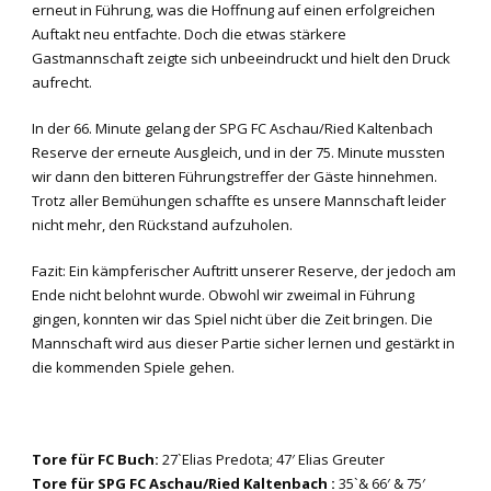
erneut in Führung, was die Hoffnung auf einen erfolgreichen
Auftakt neu entfachte. Doch die etwas stärkere
Gastmannschaft zeigte sich unbeeindruckt und hielt den Druck
aufrecht.
In der 66. Minute gelang der SPG FC Aschau/Ried Kaltenbach
Reserve der erneute Ausgleich, und in der 75. Minute mussten
wir dann den bitteren Führungstreffer der Gäste hinnehmen.
Trotz aller Bemühungen schaffte es unsere Mannschaft leider
nicht mehr, den Rückstand aufzuholen.
Fazit: Ein kämpferischer Auftritt unserer Reserve, der jedoch am
Ende nicht belohnt wurde. Obwohl wir zweimal in Führung
gingen, konnten wir das Spiel nicht über die Zeit bringen. Die
Mannschaft wird aus dieser Partie sicher lernen und gestärkt in
die kommenden Spiele gehen.
Tore für FC Buch:
27`Elias Predota; 47′ Elias Greuter
Tore für SPG FC Aschau/Ried Kaltenbach :
35`& 66′ & 75′