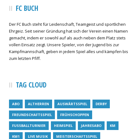
FC BUCH
Der FC Buch steht für Leidenschaft, Teamgeist und sportlichen
Ehrgeiz. Seit seiner Gründung hat sich der Verein einen Namen
gemacht, indem er sowohl auf als auch neben dem Platz stets
vollen Einsatz zeigt. Unsere Spieler, von der Jugend bis zur
Kampfmannschaft, geben in jedem Spiel alles und kämpfen bis
zum letzten Pfiff.
TAG CLOUD
ABO
ALTHERREN
AUSWÄRTSSPIEL
DERBY
FREUNDSCHAFTSSPIEL
FRÜHSCHOPPEN
FUSSBALLTURNIER
HEIMSPIEL
JAHRESABO
KM
KM1
LIVE MUSIK
MEISTERSCHAFTSSPIEL