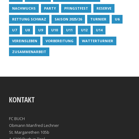
NACHWUCHS
PARTY
PFINGSTFEST
RESERVE
RETTUNG SCHWAZ
SAISON 2025/26
TURNIER
U6
U7
U8
U9
U10
U11
U12
U14
VEREINSLEBEN
VORBEREITUNG
WATTERTURNIER
ZUSAMMENARBEIT
KONTAKT
FC BUCH
Obmann Manfred Lechner
St. Margarethen 105b
A-6200 Buch in Tirol