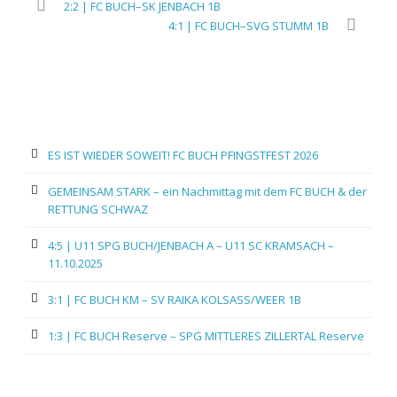
2:2 | FC BUCH–SK JENBACH 1B
4:1 | FC BUCH–SVG STUMM 1B
ES IST WIEDER SOWEIT! FC BUCH PFINGSTFEST 2026
GEMEINSAM STARK – ein Nachmittag mit dem FC BUCH & der
RETTUNG SCHWAZ
4:5 | U11 SPG BUCH/JENBACH A – U11 SC KRAMSACH –
11.10.2025
3:1 | FC BUCH KM – SV RAIKA KOLSASS/WEER 1B
1:3 | FC BUCH Reserve – SPG MITTLERES ZILLERTAL Reserve