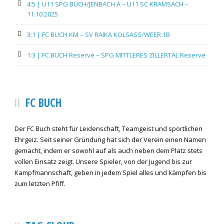
4:5 | U11 SPG BUCH/JENBACH A – U11 SC KRAMSACH –
11.10.2025
3:1 | FC BUCH KM – SV RAIKA KOLSASS/WEER 1B
1:3 | FC BUCH Reserve – SPG MITTLERES ZILLERTAL Reserve
FC BUCH
Der FC Buch steht für Leidenschaft, Teamgeist und sportlichen
Ehrgeiz. Seit seiner Gründung hat sich der Verein einen Namen
gemacht, indem er sowohl auf als auch neben dem Platz stets
vollen Einsatz zeigt. Unsere Spieler, von der Jugend bis zur
Kampfmannschaft, geben in jedem Spiel alles und kämpfen bis
zum letzten Pfiff.