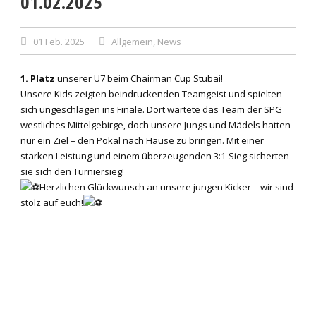
01.02.2025
01 Feb. 2025
Allgemein
,
News
1. Platz
unserer U7 beim Chairman Cup Stubai!
Unsere Kids zeigten beindruckenden Teamgeist und spielten
sich ungeschlagen ins Finale. Dort wartete das Team der SPG
westliches Mittelgebirge, doch unsere Jungs und Mädels hatten
nur ein Ziel – den Pokal nach Hause zu bringen. Mit einer
starken Leistung und einem überzeugenden 3:1-Sieg sicherten
sie sich den Turniersieg!
Herzlichen Glückwunsch an unsere jungen Kicker – wir sind
stolz auf euch!