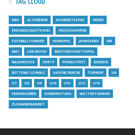
TAG CLOUD
ABO
ALTHERREN
AUSWÄRTSSPIEL
DERBY
FREUNDSCHAFTSSPIEL
FRÜHSCHOPPEN
FUSSBALLTURNIER
HEIMSPIEL
JAHRESABO
KM
KM1
LIVE MUSIK
MEISTERSCHAFTSSPIEL
NACHWUCHS
PARTY
PFINGSTFEST
RESERVE
RETTUNG SCHWAZ
SAISON 2025/26
TURNIER
U6
U7
U8
U9
U10
U11
U12
U14
VEREINSLEBEN
VORBEREITUNG
WATTERTURNIER
ZUSAMMENARBEIT