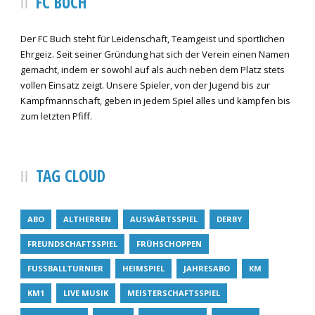
FC BUCH
Der FC Buch steht für Leidenschaft, Teamgeist und sportlichen
Ehrgeiz. Seit seiner Gründung hat sich der Verein einen Namen
gemacht, indem er sowohl auf als auch neben dem Platz stets
vollen Einsatz zeigt. Unsere Spieler, von der Jugend bis zur
Kampfmannschaft, geben in jedem Spiel alles und kämpfen bis
zum letzten Pfiff.
TAG CLOUD
ABO
ALTHERREN
AUSWÄRTSSPIEL
DERBY
FREUNDSCHAFTSSPIEL
FRÜHSCHOPPEN
FUSSBALLTURNIER
HEIMSPIEL
JAHRESABO
KM
KM1
LIVE MUSIK
MEISTERSCHAFTSSPIEL