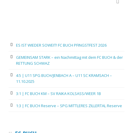
ES IST WIEDER SOWEIT! FC BUCH PFINGSTFEST 2026
GEMEINSAM STARK – ein Nachmittag mit dem FC BUCH & der
RETTUNG SCHWAZ
4:5 | U11 SPG BUCH/JENBACH A – U11 SC KRAMSACH –
11.10.2025
3:1 | FC BUCH KM – SV RAIKA KOLSASS/WEER 1B
1:3 | FC BUCH Reserve – SPG MITTLERES ZILLERTAL Reserve