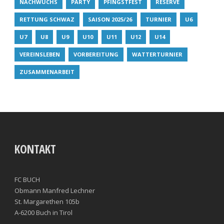
NACHWUCHS
PARTY
PFINGSTFEST
RESERVE
RETTUNG SCHWAZ
SAISON 2025/26
TURNIER
U6
U7
U8
U9
U10
U11
U12
U14
VEREINSLEBEN
VORBEREITUNG
WATTERTURNIER
ZUSAMMENARBEIT
KONTAKT
FC BUCH
Obmann Manfred Lechner
St. Margarethen 105b
A-6200 Buch in Tirol