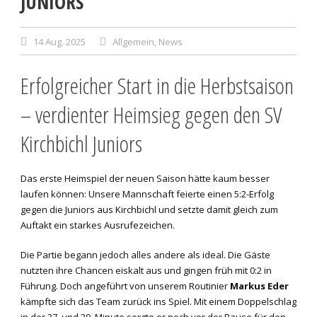
JUNIORS
14 Aug. 2025
Allgemein
,
News
Erfolgreicher Start in die Herbstsaison
– verdienter Heimsieg gegen den SV
Kirchbichl Juniors
Das erste Heimspiel der neuen Saison hätte kaum besser
laufen können: Unsere Mannschaft feierte einen 5:2-Erfolg
gegen die Juniors aus Kirchbichl und setzte damit gleich zum
Auftakt ein starkes Ausrufezeichen.
Die Partie begann jedoch alles andere als ideal. Die Gäste
nutzten ihre Chancen eiskalt aus und gingen früh mit 0:2 in
Führung. Doch angeführt von unserem Routinier
Markus Eder
kämpfte sich das Team zurück ins Spiel. Mit einem Doppelschlag
in der 37. und 39. Minute sorgte er noch vor der Pause für den