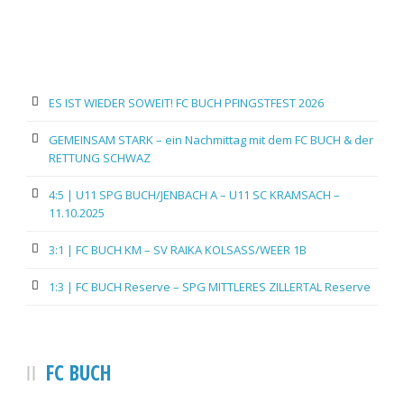
ES IST WIEDER SOWEIT! FC BUCH PFINGSTFEST 2026
GEMEINSAM STARK – ein Nachmittag mit dem FC BUCH & der
RETTUNG SCHWAZ
4:5 | U11 SPG BUCH/JENBACH A – U11 SC KRAMSACH –
11.10.2025
3:1 | FC BUCH KM – SV RAIKA KOLSASS/WEER 1B
1:3 | FC BUCH Reserve – SPG MITTLERES ZILLERTAL Reserve
FC BUCH