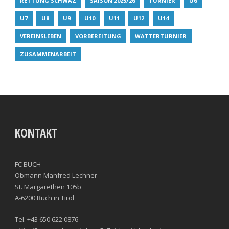
RETTUNG SCHWAZ
SAISON 2025/26
TURNIER
U6
U7
U8
U9
U10
U11
U12
U14
VEREINSLEBEN
VORBEREITUNG
WATTERTURNIER
ZUSAMMENARBEIT
KONTAKT
FC BUCH
Obmann Manfred Lechner
St. Margarethen 105b
A-6200 Buch in Tirol
Tel. +43 650 622 0876