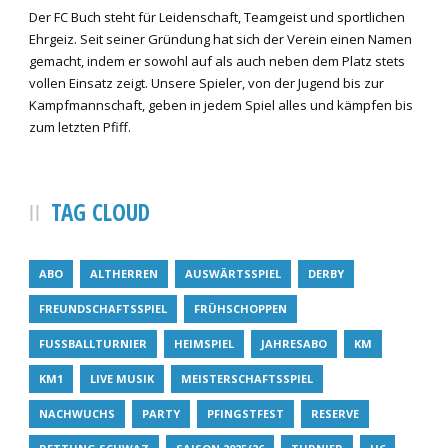
Der FC Buch steht für Leidenschaft, Teamgeist und sportlichen
Ehrgeiz. Seit seiner Gründung hat sich der Verein einen Namen
gemacht, indem er sowohl auf als auch neben dem Platz stets
vollen Einsatz zeigt. Unsere Spieler, von der Jugend bis zur
Kampfmannschaft, geben in jedem Spiel alles und kämpfen bis
zum letzten Pfiff.
TAG CLOUD
ABO
ALTHERREN
AUSWÄRTSSPIEL
DERBY
FREUNDSCHAFTSSPIEL
FRÜHSCHOPPEN
FUSSBALLTURNIER
HEIMSPIEL
JAHRESABO
KM
KM1
LIVE MUSIK
MEISTERSCHAFTSSPIEL
NACHWUCHS
PARTY
PFINGSTFEST
RESERVE