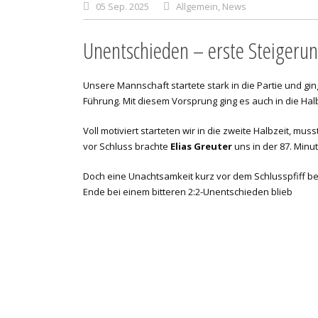
05 Sep. 2025
Allgemein
,
News
Unentschieden – erste Steigerun
Unsere Mannschaft startete stark in die Partie und gin
Führung. Mit diesem Vorsprung ging es auch in die Halb
Voll motiviert starteten wir in die zweite Halbzeit, mu
vor Schluss brachte
Elias Greuter
uns in der 87. Minu
Doch eine Unachtsamkeit kurz vor dem Schlusspfiff b
Ende bei einem bitteren 2:2-Unentschieden blieb