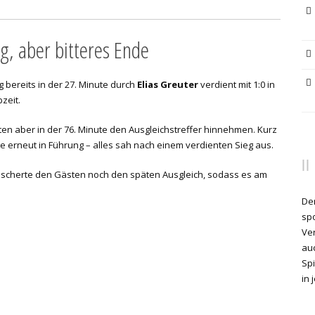
g, aber bitteres Ende
g bereits in der 27. Minute durch
Elias Greuter
verdient mit 1:0 in
zeit.
ssten aber in der 76. Minute den Ausgleichstreffer hinnehmen. Kurz
te erneut in Führung – alles sah nach einem verdienten Sieg aus.
escherte den Gästen noch den späten Ausgleich, sodass es am
Der
spo
Ve
auc
Sp
in 