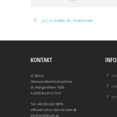
2:2 | SC KUNDL 1B – FC BUCH KM
KONTAKT
INF
Im
FC BUCH
Obmann Manfred Lechner
Dat
St. Margarethen 105b
A-6200 Buch in Tirol
Kon
Tel. +43 650 622 0876
office(Ersetze das mit dem @
Zeichen)fcbuch.at