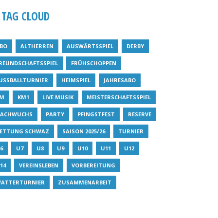
TAG CLOUD
BO
ALTHERREN
AUSWÄRTSSPIEL
DERBY
REUNDSCHAFTSSPIEL
FRÜHSCHOPPEN
USSBALLTURNIER
HEIMSPIEL
JAHRESABO
M
KM1
LIVE MUSIK
MEISTERSCHAFTSSPIEL
ACHWUCHS
PARTY
PFINGSTFEST
RESERVE
ETTUNG SCHWAZ
SAISON 2025/26
TURNIER
6
U7
U8
U9
U10
U11
U12
14
VEREINSLEBEN
VORBEREITUNG
ATTERTURNIER
ZUSAMMENARBEIT