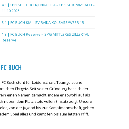
4:5 | U11 SPG BUCH/JENBACH A – U11 SC KRAMSACH –
11.10.2025
3:1 | FC BUCH KM – SV RAIKA KOLSASS/WEER 1B
1:3 | FC BUCH Reserve – SPG MITTLERES ZILLERTAL
Reserve
FC BUCH
 FC Buch steht für Leidenschaft, Teamgeist und
rtlichen Ehrgeiz. Seit seiner Gründung hat sich der
rein einen Namen gemacht, indem er sowohl auf als
h neben dem Platz stets vollen Einsatz zeigt. Unsere
ieler, von der Jugend bis zur Kampfmannschaft, geben
jedem Spiel alles und kämpfen bis zum letzten Pfiff.