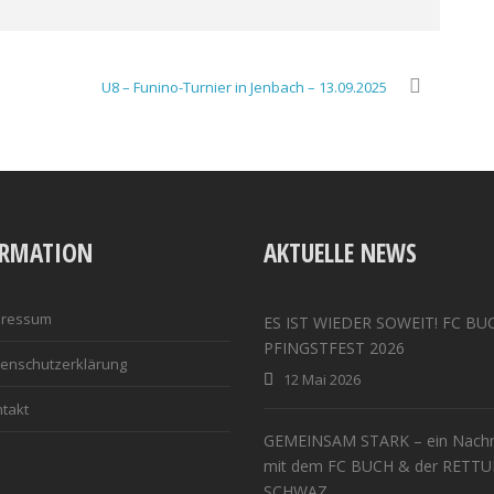
U8 – Funino-Turnier in Jenbach – 13.09.2025
ORMATION
AKTUELLE NEWS
pressum
ES IST WIEDER SOWEIT! FC BU
PFINGSTFEST 2026
enschutzerklärung
12 Mai 2026
takt
GEMEINSAM STARK – ein Nachm
mit dem FC BUCH & der RETT
SCHWAZ