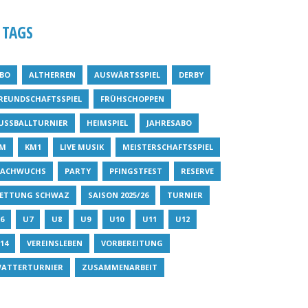
TAGS
BO
ALTHERREN
AUSWÄRTSSPIEL
DERBY
REUNDSCHAFTSSPIEL
FRÜHSCHOPPEN
USSBALLTURNIER
HEIMSPIEL
JAHRESABO
M
KM1
LIVE MUSIK
MEISTERSCHAFTSSPIEL
ACHWUCHS
PARTY
PFINGSTFEST
RESERVE
ETTUNG SCHWAZ
SAISON 2025/26
TURNIER
6
U7
U8
U9
U10
U11
U12
14
VEREINSLEBEN
VORBEREITUNG
ATTERTURNIER
ZUSAMMENARBEIT