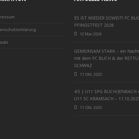
pressum
ES IST WIEDER SOWEIT! FC BU
PFINGSTFEST 2026
enschutzerklärung
12 Mai 2026
takt
GEMEINSAM STARK – ein Nachm
mit dem FC BUCH & der RETT
SCHWAZ
11 Okt. 2025
4:5 | U11 SPG BUCH/JENBACH 
U11 SC KRAMSACH – 11.10.202
11 Okt. 2025