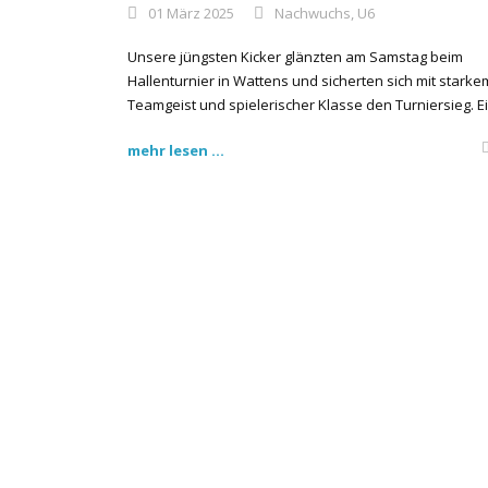
01 März 2025
Nachwuchs
,
U6
Unsere jüngsten Kicker glänzten am Samstag beim
Hallenturnier in Wattens und sicherten sich mit starke
Teamgeist und spielerischer Klasse den Turniersieg. Ein
mehr lesen ...