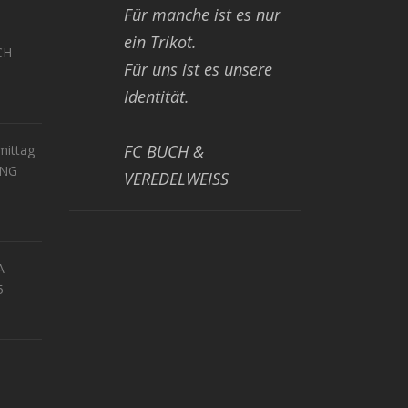
Für manche ist es nur
ein Trikot.
CH
Für uns ist es unsere
Identität.
FC BUCH &
ittag
UNG
VEREDELWEISS
A –
5