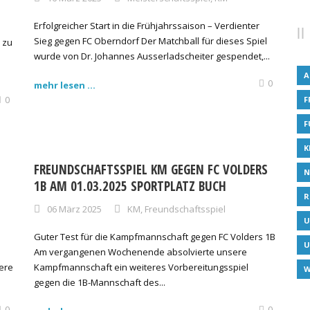
Erfolgreicher Start in die Frühjahrssaison – Verdienter
Sieg gegen FC Oberndorf Der Matchball für dieses Spiel
 zu
wurde von Dr. Johannes Ausserladscheiter gespendet,...
A
0
mehr lesen ...
0
F
F
K
FREUNDSCHAFTSSPIEL KM GEGEN FC VOLDERS
N
1B AM 01.03.2025 SPORTPLATZ BUCH
R
06 März 2025
KM
,
Freundschaftsspiel
U
Guter Test für die Kampfmannschaft gegen FC Volders 1B
U
Am vergangenen Wochenende absolvierte unsere
ere
Kampfmannschaft ein weiteres Vorbereitungsspiel
W
gegen die 1B-Mannschaft des...
0
0