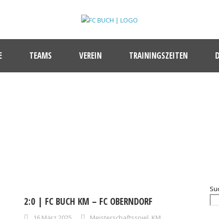
E
TEAMS
VEREIN
TRAININGSZEITEN
MONTH
März 2025
Su
2:0 | FC BUCH KM – FC OBERNDORF
16 März 2025
Meisterschaftsspiel
,
KM