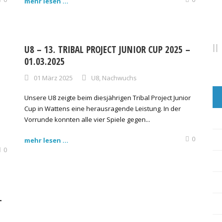
mehr lesen ...
U8 – 13. TRIBAL PROJECT JUNIOR CUP 2025 –
01.03.2025
01 März 2025
U8
,
Nachwuchs
Unsere U8 zeigte beim diesjährigen Tribal Project Junior
Cup in Wattens eine herausragende Leistung. In der
Vorrunde konnten alle vier Spiele gegen...
0
mehr lesen ...
0
–