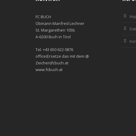
Im
FC BUCH
Obmann Manfred Lechner
Dat
St. Margarethen 105b
A-6200 Buch in Tirol
Kon
Tel. +43 650 622 0876
office(Ersetze das mit dem @
Zeichen)fcbuch.at
www.fcbuch.at