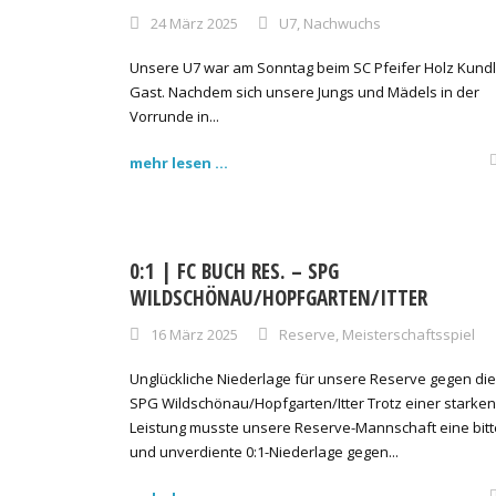
24 März 2025
U7
,
Nachwuchs
Unsere U7 war am Sonntag beim SC Pfeifer Holz Kundl
Gast. Nachdem sich unsere Jungs und Mädels in der
Vorrunde in...
mehr lesen ...
0:1 | FC BUCH RES. – SPG
WILDSCHÖNAU/HOPFGARTEN/ITTER
16 März 2025
Reserve
,
Meisterschaftsspiel
Unglückliche Niederlage für unsere Reserve gegen die
SPG Wildschönau/Hopfgarten/Itter Trotz einer starken
Leistung musste unsere Reserve-Mannschaft eine bitt
und unverdiente 0:1-Niederlage gegen...