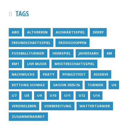
TAGS
ABO
ALTHERREN
AUSWÄRTSSPIEL
DERBY
FREUNDSCHAFTSSPIEL
FRÜHSCHOPPEN
FUSSBALLTURNIER
HEIMSPIEL
JAHRESABO
KM
KM1
LIVE MUSIK
MEISTERSCHAFTSSPIEL
NACHWUCHS
PARTY
PFINGSTFEST
RESERVE
RETTUNG SCHWAZ
SAISON 2025/26
TURNIER
U6
U7
U8
U9
U10
U11
U12
U14
VEREINSLEBEN
VORBEREITUNG
WATTERTURNIER
ZUSAMMENARBEIT